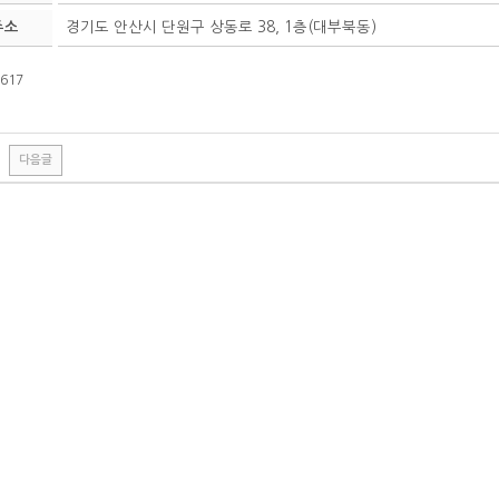
주소
경기도 안산시 단원구 상동로 38, 1층(대부북동)
617
다음글