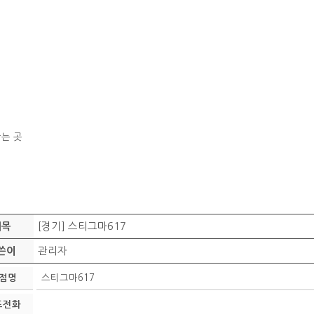
는 곳
[경기] 스티그마617
제목
관리자
쓴이
점명
스티그마617
표전화