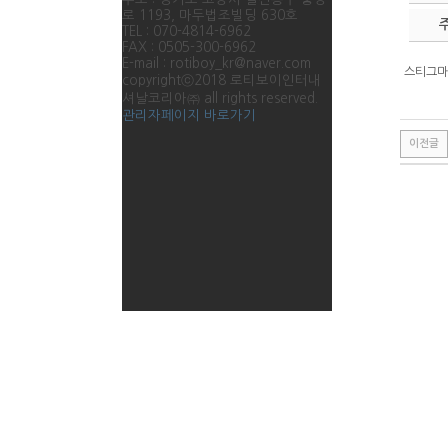
로 1193, 마두법조빌딩 630호
TEL : 070-4814-6962
FAX : 0505-300-6962
E-mail : rotiboy_kr@naver.com
스티그마
copyrightⓒ2018 로티보이인터내
셔날코리아㈜ all rights reserved.
관리자페이지 바로가기
이전글