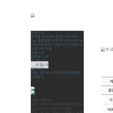
회사소개
글로벌 로티보이
창립자 Mr.Hiro
Tan
경영철학
연혁
로티보이인터내
셔날코리아(주)
대표이사 인사말
로
티보이번 소개
번 굽
제품소개
로티보이 번
번 굽는 곳
번 굽는 곳
질문사항
Q&A
로티보이 파트너사 공급관련
신청문의
글
지
대표 : 김명년
상호 : 로티보이인터내셔날코리아㈜
사업자번호 : 426-87-00881
대
주소 : 경기도 고양시 일산동구 중앙