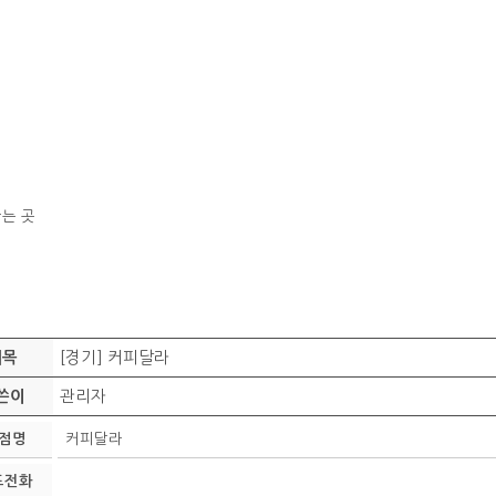
는 곳
[경기] 커피달라
제목
관리자
쓴이
점명
커피달라
표전화