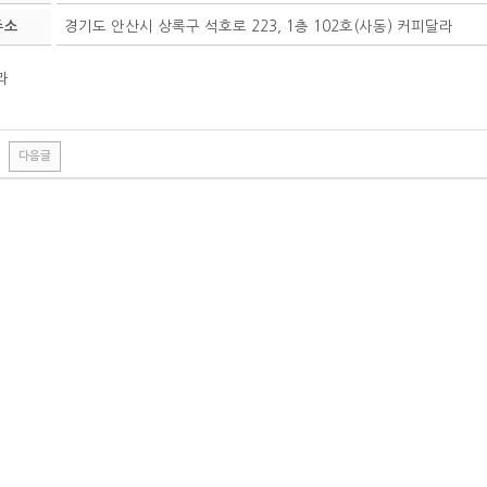
주소
경기도 안산시 상록구 석호로 223, 1층 102호(사동) 커피달라
라
다음글