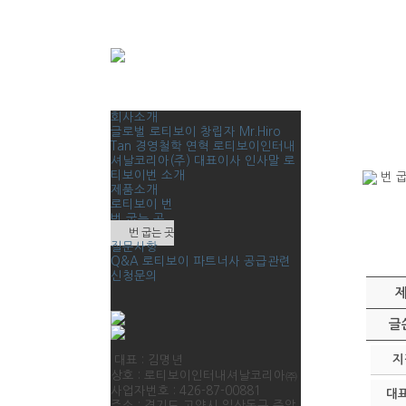
회사소개
글로벌 로티보이
창립자 Mr.Hiro
Tan
경영철학
연혁
로티보이인터내
셔날코리아(주)
대표이사 인사말
로
티보이번 소개
번 굽
제품소개
로티보이 번
번 굽는 곳
번 굽는 곳
질문사항
Q&A
로티보이 파트너사 공급관련
신청문의
글
지
대표 : 김명년
상호 : 로티보이인터내셔날코리아㈜
사업자번호 : 426-87-00881
대
주소 : 경기도 고양시 일산동구 중앙