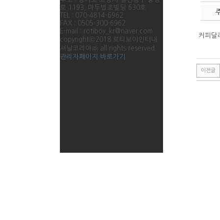
로 1193, 마두법조빌딩 630호
TEL : 070-4814-6962
FAX : 0505-300-6962
E-mail : rotiboy_kr@naver.com
커피달
copyrightⓒ2018 로티보이인터내
셔날코리아㈜ all rights reserved.
관리자페이지 바로가기
이전글