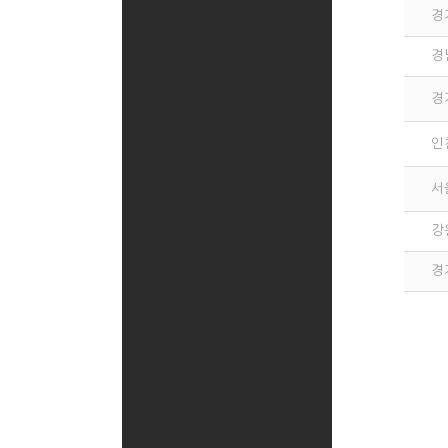
경
경
경
인
서
강
경