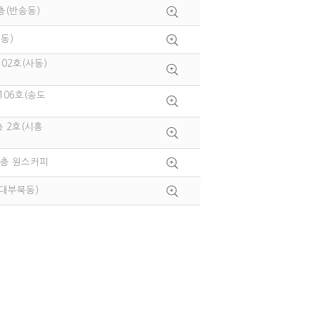
1층(반송동)
동)
102호(사동)
106호(송도
층 2호(시흥
1층 원스커피
(대부북동)