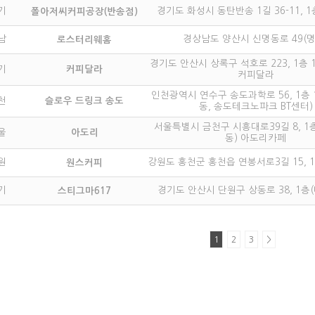
기
경기도 화성시 동탄반송 1길 36-11, 
폴아저씨커피공장(반송점)
남
경상남도 양산시 신명동로 49(명
로스터리웨홈
경기도 안산시 상록구 석호로 223, 1층 
기
커피달라
커피달라
인천광역시 연수구 송도과학로 56, 1층 
천
슬로우 드링크 송도
동, 송도테크노파크 BT센터)
서울특별시 금천구 시흥대로39길 8, 1
울
아도리
동) 아도리카페
원
강원도 홍천군 홍천읍 연봉서로3길 15, 
원스커피
기
경기도 안산시 단원구 상동로 38, 1층
스티그마617
1
2
3
>