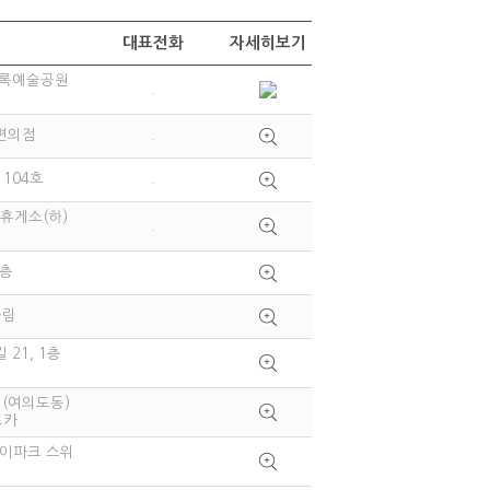
대표전화
자세히보기
 초록예술공원
.
5편의점
.
 104호
.
성휴게소(하)
.
1층
화림
21, 1층
 (여의도동)
포카
아이파크 스위