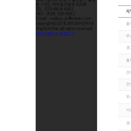
로 1193, 마두법조빌딩 630호
TEL : 070-4814-6962
지
FAX : 0505-300-6962
E-mail : rotiboy_kr@naver.com
copyrightⓒ2018 로티보이인터내
충
셔날코리아㈜ all rights reserved.
관리자페이지 바로가기
부
경
충
전
전
부
서
경