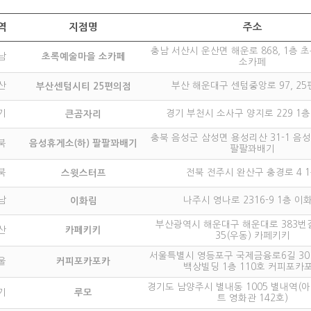
역
지점명
주소
충남 서산시 운산면 해운로 868, 1층
남
초록예술마을 소카페
소카페
산
부산 해운대구 센텀중앙로 97, 2
부산센텀시티 25편의점
기
경기 부천시 소사구 양지로 229 1층
큰곰자리
충북 음성군 삼성면 용성리산 31-1 음
북
음성휴게소(하) 팔팔꽈배기
팔팔꽈배기
북
전북 전주시 완산구 충경로 4 
스윗스터프
남
나주시 영나로 2316-9 1층 이
이화림
부산광역시 해운대구 해운대로 383번길 
산
카페키키
35(우동) 카페키키
서울특별시 영등포구 국제금융로6길 30
울
커피포카포카
백상빌딩 1층 110호 커피포카
경기도 남양주시 별내동 1005 별내역(
기
루모
트 영화관 142호)