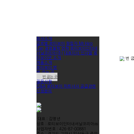
회사소개
글로벌 로티보이
창립자 Mr.Hiro
Tan
경영철학
연혁
로티보이인터내
셔날코리아(주)
대표이사 인사말
로
티보이번 소개
번 굽
제품소개
로티보이 번
번 굽는 곳
번 굽는 곳
질문사항
Q&A
로티보이 파트너사 공급관련
신청문의
대표 : 김명년
상호 : 로티보이인터내셔날코리아㈜
사업자번호 : 426-87-00881
주소 : 경기도 고양시 일산동구 중앙